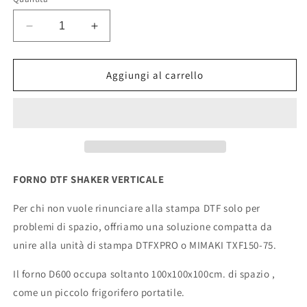
listino
Diminuisci
Aumenta
quantità
quantità
per
per
Forno
Forno
Aggiungi al carrello
Shaker
Shaker
DTF
DTF
D600
D600
Vertical
Vertical
FORNO DTF SHAKER VERTICALE
Per chi non vuole rinunciare alla stampa DTF solo per
problemi di spazio, offriamo una soluzione compatta da
unire alla unità di stampa DTFXPRO o MIMAKI TXF150-75.
Il forno D600 occupa soltanto 100x100x100cm. di spazio ,
come un piccolo frigorifero portatile.