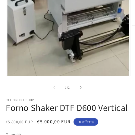
A
c
m
2
in
fi
m
Apri
contenuti
multimediali
su
1
/
2
1
in
DTF ONLINE SHOP
finestra
Forno Shaker DTF D600 Vertical
modale
Prezzo
Prezzo
€5.000,00 EUR
€5.800,00 EUR
In offerta
di
scontato
Quantità