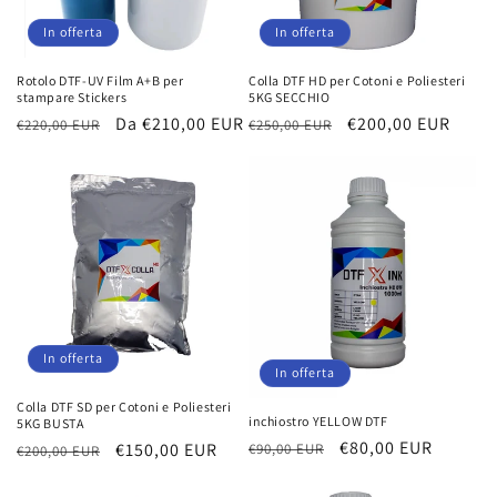
In offerta
In offerta
Rotolo DTF-UV Film A+B per
Colla DTF HD per Cotoni e Poliesteri
stampare Stickers
5KG SECCHIO
Prezzo
Prezzo
Da €210,00 EUR
Prezzo
Prezzo
€200,00 EUR
€220,00 EUR
€250,00 EUR
di
scontato
di
scontato
listino
listino
In offerta
In offerta
Colla DTF SD per Cotoni e Poliesteri
inchiostro YELLOW DTF
5KG BUSTA
Prezzo
Prezzo
€80,00 EUR
Prezzo
Prezzo
€150,00 EUR
€90,00 EUR
€200,00 EUR
di
scontato
di
scontato