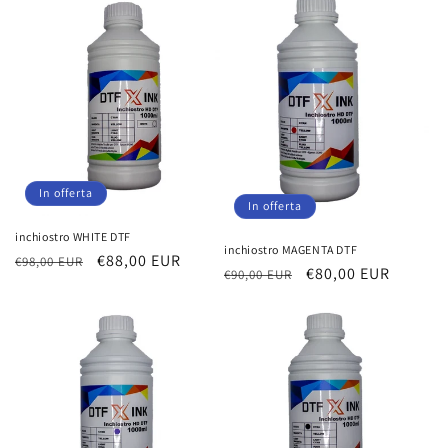
listino
listino
In offerta
In offerta
inchiostro WHITE DTF
inchiostro MAGENTA DTF
Prezzo
Prezzo
€88,00 EUR
€98,00 EUR
Prezzo
Prezzo
€80,00 EUR
€90,00 EUR
di
scontato
di
scontato
listino
listino