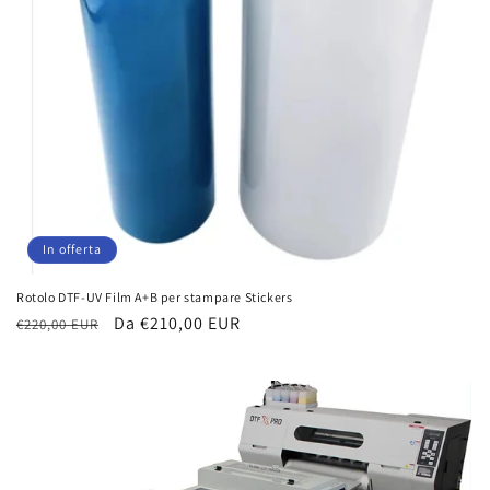
In offerta
Rotolo DTF-UV Film A+B per stampare Stickers
Prezzo
Prezzo
Da €210,00 EUR
€220,00 EUR
di
scontato
listino