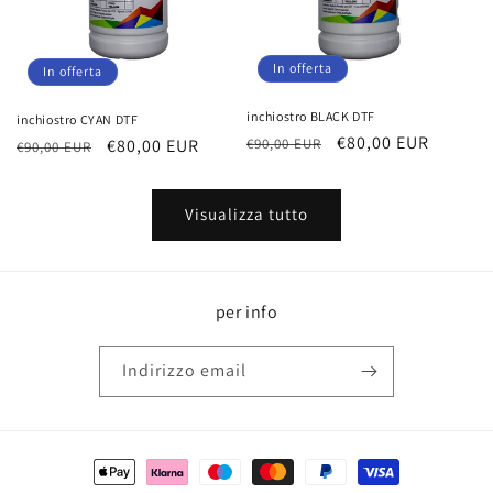
In offerta
In offerta
inchiostro BLACK DTF
inchiostro CYAN DTF
Prezzo
Prezzo
€80,00 EUR
Prezzo
Prezzo
€80,00 EUR
€90,00 EUR
€90,00 EUR
di
scontato
di
scontato
listino
listino
Visualizza tutto
per info
Indirizzo email
Metodi
di