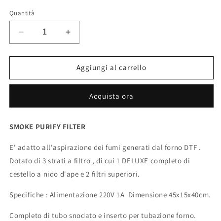
di
scontato
Quantità
listino
Diminuisci
Aumenta
quantità
quantità
per
per
ASPIRATORE
ASPIRATORE
Aggiungi al carrello
FUMI
FUMI
A
A
Acquista ora
FILTRI
FILTRI
PER
PER
DTF
DTF
SMOKE PURIFY FILTER
E' adatto all'aspirazione dei fumi generati dal forno DTF .
Dotato di 3 strati a filtro , di cui 1 DELUXE completo di
cestello a nido d'ape e 2 filtri superiori.
Specifiche : Alimentazione 220V 1A Dimensione 45x15x40cm.
Completo di tubo snodato e inserto per tubazione forno.