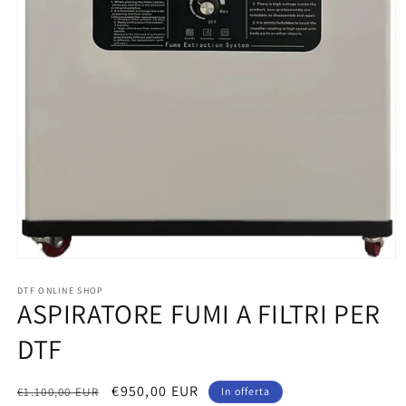
Apri
contenuti
multimediali
DTF ONLINE SHOP
ASPIRATORE FUMI A FILTRI PER
1
in
finestra
DTF
modale
Prezzo
Prezzo
€950,00 EUR
€1.100,00 EUR
In offerta