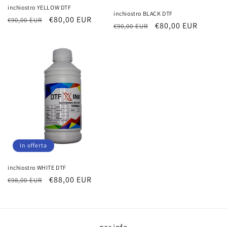
inchiostro YELLOW DTF
inchiostro BLACK DTF
Prezzo
Prezzo
€80,00 EUR
€90,00 EUR
Prezzo
Prezzo
€80,00 EUR
€90,00 EUR
di
scontato
di
scontato
listino
listino
In offerta
inchiostro WHITE DTF
Prezzo
Prezzo
€88,00 EUR
€98,00 EUR
di
scontato
listino