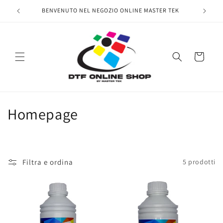
Vai
direttamente
BENVENUTO NEL NEGOZIO ONLINE MASTER TEK
ai contenuti
Carrello
C
Homepage
o
l
Filtra e ordina
5 prodotti
l
e
z